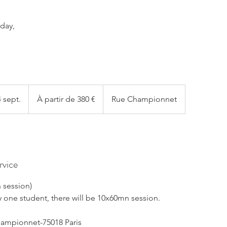
day,
À
partir
 sept.
C
À partir de 380 €
Rue Championnet
de
380
o
euros
m
m
e
n
rvice
c
e
 session)
l
ly one student, there will be 10x60mn session.
e
1
hampionnet-75018 Paris