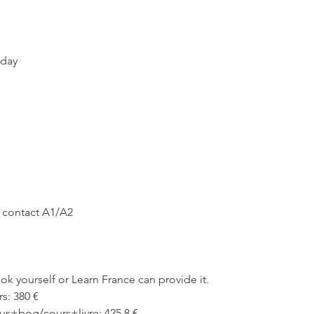
4
s
e
p
day
t
.
 contact A1/A2
k yourself or Learn France can provide it.
s: 380 €
s+bog/cours+livre: 425,8 €