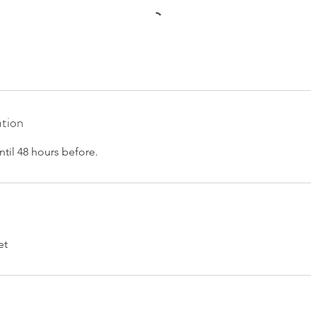
ation
ntil 48 hours before.
et