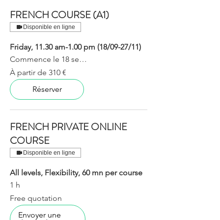
FRENCH COURSE (A1)
Disponible en ligne
Friday, 11.30 am-1.00 pm (18/09-27/11)
Commence le 18 sept.
À
À partir de 310 €
partir
de
310
Réserver
euros
FRENCH PRIVATE ONLINE
COURSE
Disponible en ligne
All levels, Flexibility, 60 mn per course
1 h
Free
Free quotation
quotation
Envoyer une