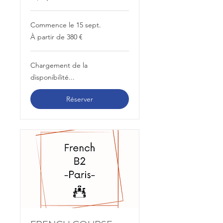
Commence le 15 sept.
À
À partir de 380 €
partir
de
380
euros
Chargement de la
disponibilité...
Réserver