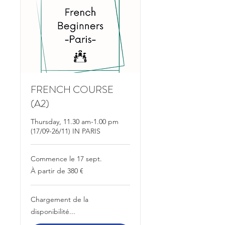
FRENCH COURSE
(A2)
Thursday, 11.30 am-1.00 pm
(17/09-26/11) IN PARIS
Commence le 17 sept.
À
À partir de 380 €
partir
de
380
euros
Chargement de la
disponibilité...