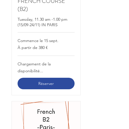
FRENCH COURSE
(B2)
Tuesday, 11.30 am -1.00 pm
(15/09-24/11) IN PARIS
Commence le 15 sept.
À
À partir de 380 €
partir
de
380
euros
Chargement de la
disponibilité...
Réserver