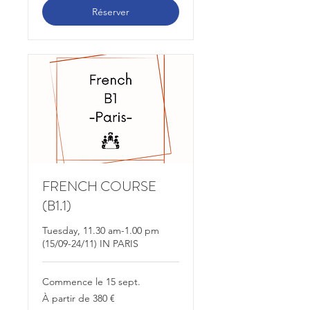
Réserver
FRENCH COURSE
(B1.1)
Tuesday, 11.30 am-1.00 pm
(15/09-24/11) IN PARIS
Commence le 15 sept.
À
À partir de 380 €
partir
de