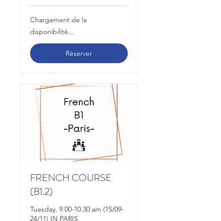
380
euros
Chargement de la
disponibilité...
Réserver
FRENCH COURSE
(B1.2)
Tuesday, 9.00-10.30 am (15/09-
24/11) IN PARIS