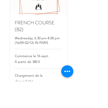
FRENCH COURSE
(B2)
Wednesday, 6.30 pm-8.00 pm
(16/09-02/12) IN PARIS
Commence le 16 sept.
À
À partir de 380 €
partir
de
380
euros
Chargement de la
disponibilité...
Réserver