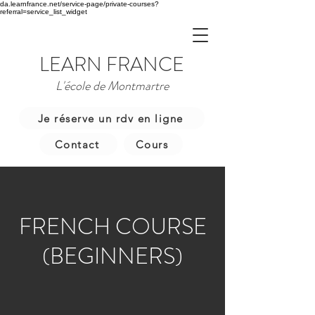
da.learnfrance.net/service-page/private-courses?
referral=service_list_widget
LEARN FRANCE
L'école de Montmartre
Je réserve un rdv en ligne
Contact
Cours
FRENCH COURSE
(BEGINNERS)