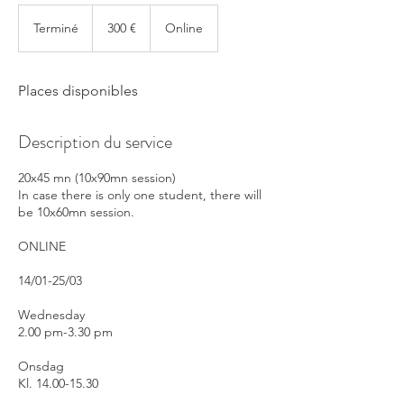
300
euros
Terminé
T
300 €
Online
e
r
m
Places disponibles
i
n
é
Description du service
20x45 mn (10x90mn session)
In case there is only one student, there will
be 10x60mn session.
ONLINE
14/01-25/03
Wednesday
2.00 pm-3.30 pm
Onsdag
Kl. 14.00-15.30