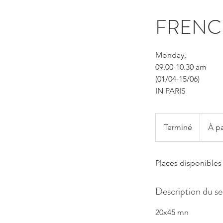
FRENC
Monday,
09.00-10.30 am
(01/04-15/06)
IN PARIS
À
partir
Terminé
T
À pa
de
370
e
euros
r
Places disponibles
m
i
n
Description du se
é
20x45 mn