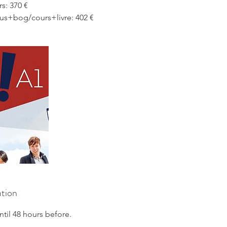
s: 370 €
s+bog/cours+livre: 402 €
ation
ntil 48 hours before.