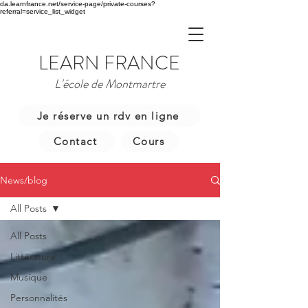
da.learnfrance.net/service-page/private-courses?
referral=service_list_widget
LEARN FRANCE
L'école de Montmartre
Je réserve un rdv en ligne
Contact
Cours
News/blog
All Posts
All Posts
Littérature
Musique
Personnalités