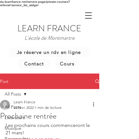
da.learnfrance.net/service-page/private-courses?
referral=service_list_widget
LEARN FRANCE
L'école de Montmartre
Je réserve un rdv en ligne
Contact
Cours
Post
All Posts
Learn France
All Posts
23 févr. 2022
1 min de lecture
Prochaine rentrée
Littérature
Les prochains cours commenceront le 
Musique
21 mars!
Personnalités