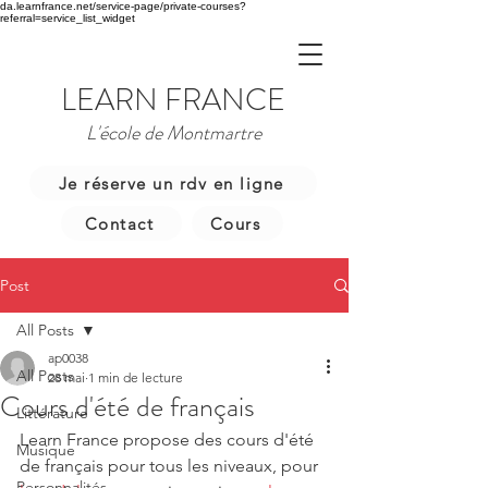
da.learnfrance.net/service-page/private-courses?
referral=service_list_widget
LEARN FRANCE
L'école de Montmartre
Je réserve un rdv en ligne
Contact
Cours
Post
All Posts
ap0038
All Posts
28 mai
1 min de lecture
Cours d'été de français
Littérature
Learn France propose des cours d'été 
Musique
de français pour tous les niveaux, pour 
Personnalités