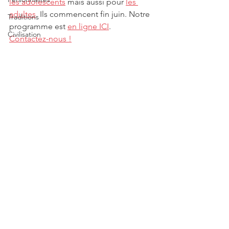
les adolescents
 mais aussi pour 
les 
adultes
. Ils commencent fin juin. Notre 
Traditions
programme est 
en ligne ICI
.
Civilisation
Contactez-nous !