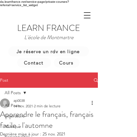
da.learnfrance.net/service-page/private-courses?
referral=service_list_widget
LEARN FRANCE
L'école de Montmartre
Je réserve un rdv en ligne
Contact
Cours
Post
All Posts
ap0038
All Posts
14 nov. 2021
2 min de lecture
Apprendre le français, français
Littérature
facile : l'automne
Musique
Dernière mise à jour :
25 nov. 2021
Personnalités