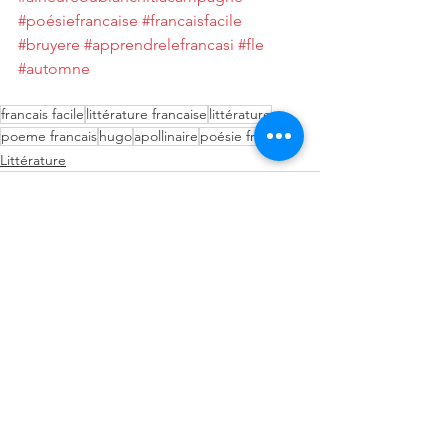
#poésiefrancaise
#francaisfacile
#bruyere
#apprendrelefrancasi
#fle
#automne
francais facile
littérature francaise
littérature
poeme francais
hugo
apollinaire
poésie francaise
Littérature
Voir tout
Posts récents