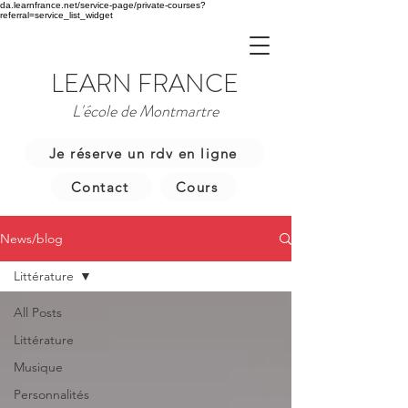
da.learnfrance.net/service-page/private-courses?
referral=service_list_widget
LEARN FRANCE
L'école de Montmartre
Je réserve un rdv en ligne
Contact
Cours
News/blog
Littérature
All Posts
Littérature
Musique
Personnalités